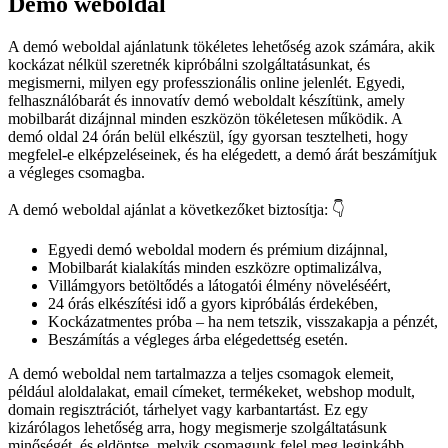
Demó weboldal
A demó weboldal ajánlatunk tökéletes lehetőség azok számára, akik
kockázat nélkül szeretnék kipróbálni szolgáltatásunkat, és
megismerni, milyen egy professzionális online jelenlét. Egyedi,
felhasználóbarát és innovatív demó weboldalt készítünk, amely
mobilbarát dizájnnal minden eszközön tökéletesen működik. A
demó oldal 24 órán belül elkészül, így gyorsan tesztelheti, hogy
megfelel-e elképzeléseinek, és ha elégedett, a demó árát beszámítjuk
a végleges csomagba.
A demó weboldal ajánlat a következőket biztosítja: 👇
Egyedi demó weboldal modern és prémium dizájnnal,
Mobilbarát kialakítás minden eszközre optimalizálva,
Villámgyors betöltődés a látogatói élmény növeléséért,
24 órás elkészítési idő a gyors kipróbálás érdekében,
Kockázatmentes próba – ha nem tetszik, visszakapja a pénzét,
Beszámítás a végleges árba elégedettség esetén.
A demó weboldal nem tartalmazza a teljes csomagok elemeit,
például aloldalakat, email címeket, termékeket, webshop modult,
domain regisztrációt, tárhelyet vagy karbantartást. Ez egy
kizárólagos lehetőség arra, hogy megismerje szolgáltatásunk
minőségét, és eldöntse, melyik csomagunk felel meg leginkább